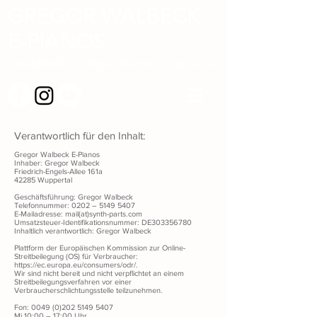
GREGOR WALBECK
E-PIANOS
Ersatzteile
– Reparaturen – Service
Verantwortlich für den Inhalt:
Gregor Walbeck E-Pianos
Inhaber: Gregor Walbeck
Friedrich-Engels-Allee 161a
42285 Wuppertal
Geschäftsführung: Gregor Walbeck
Telefonnummer: 0202 –
5149 5407
E-Mailadresse: mail(at)synth-parts.com
Umsatzsteuer-Identifikationsnummer: DE303356780
Inhaltlich verantwortlich: Gregor Walbeck
Plattform der Europäischen Kommission zur Online-
Streitbeilegung (OS) für Verbraucher:
https://ec.europa.eu/consumers/odr/.
Wir sind nicht bereit und nicht verpflichtet an einem
Streitbeilegungsverfahren vor einer
Verbraucherschlichtungsstelle teilzunehmen.
Fon:
0049 (0)202 5149 5407
Mi 10:00 – 17:00 Uhr